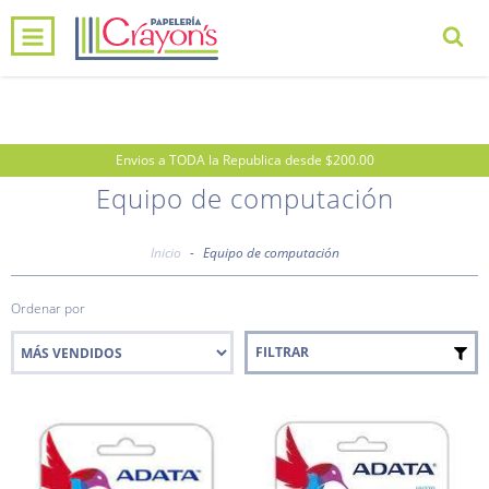
0
INICIO
PRODUCTOS
CARRITO
Envios a TODA la Republica desde $200.00
Equipo de computación
Inicio
-
Equipo de computación
Ordenar por
FILTRAR