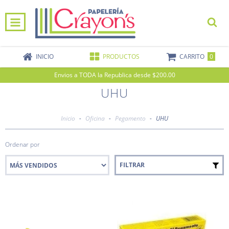
0
INICIO
PRODUCTOS
CARRITO
Envios a TODA la Republica desde $200.00
UHU
Inicio
-
Oficina
-
Pegamento
-
UHU
Ordenar por
FILTRAR