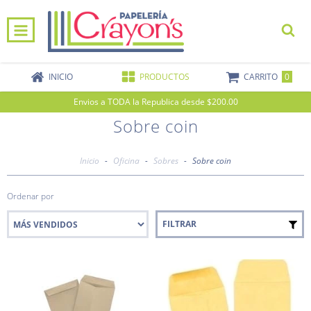
0
INICIO
PRODUCTOS
CARRITO
Envios a TODA la Republica desde $200.00
Sobre coin
Inicio
-
Oficina
-
Sobres
-
Sobre coin
Ordenar por
FILTRAR