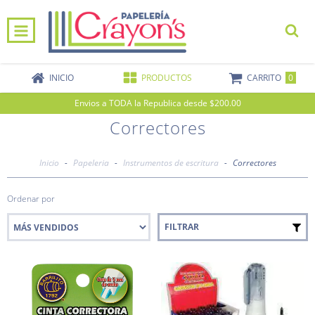
0
INICIO
PRODUCTOS
CARRITO
Envios a TODA la Republica desde $200.00
Correctores
Inicio
-
Papeleria
-
Instrumentos de escritura
-
Correctores
Ordenar por
FILTRAR