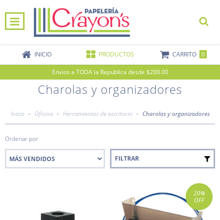
0
INICIO
PRODUCTOS
CARRITO
Envios a TODA la Republica desde $200.00
Charolas y organizadores
Inicio
-
Oficina
-
Herramientas de escritorio
-
Charolas y organizadores
Ordenar por
FILTRAR
20
%
OFF