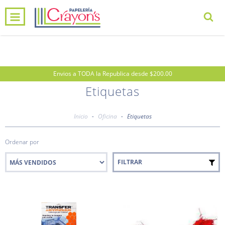
0
INICIO
PRODUCTOS
CARRITO
Envios a TODA la Republica desde $200.00
Etiquetas
Inicio
-
Oficina
-
Etiquetas
Ordenar por
FILTRAR