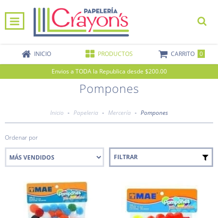
0
INICIO
PRODUCTOS
CARRITO
Envios a TODA la Republica desde $200.00
Pompones
Inicio
-
Papeleria
-
Mercería
-
Pompones
Ordenar por
FILTRAR