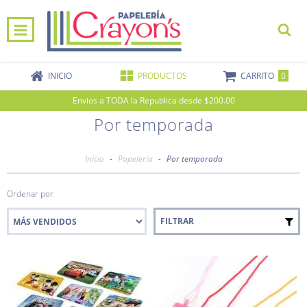
0
INICIO
PRODUCTOS
CARRITO
Envios a TODA la Republica desde $200.00
Por temporada
Inicio
-
Papeleria
-
Por temporada
Ordenar por
FILTRAR