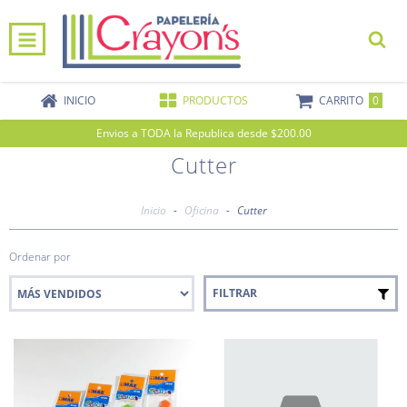
0
INICIO
PRODUCTOS
CARRITO
Envios a TODA la Republica desde $200.00
Cutter
Inicio
-
Oficina
-
Cutter
Ordenar por
FILTRAR