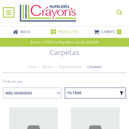
0
INICIO
PRODUCTOS
CARRITO
Envios a TODA la Republica desde $200.00
Carpetas
Inicio
-
Oficina
-
Organizadores
-
Carpetas
Ordenar por
FILTRAR