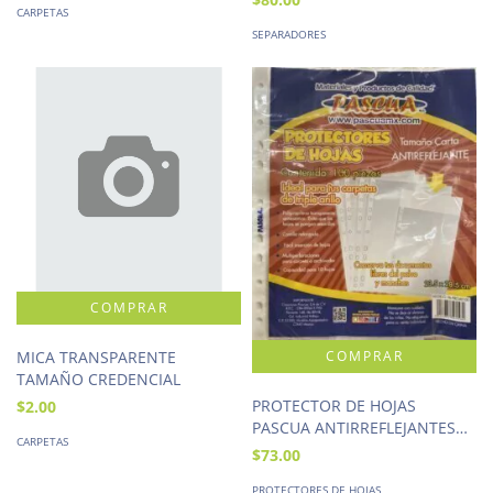
CARPETAS
SEPARADORES
MICA TRANSPARENTE
TAMAÑO CREDENCIAL
PROTECTOR DE HOJAS
$2.00
PASCUA ANTIRREFLEJANTES
CARPETAS
100 PIEZAS
$73.00
PROTECTORES DE HOJAS