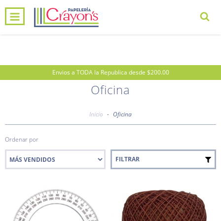
0
INICIO
PRODUCTOS
CARRITO
Envios a TODA la Republica desde $200.00
Oficina
Inicio
-
Oficina
Ordenar por
FILTRAR