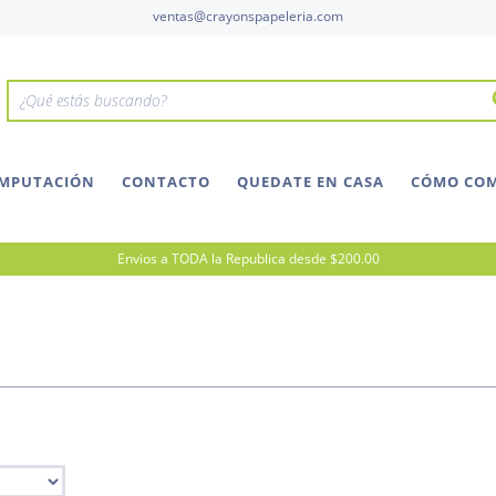
ventas@crayonspapeleria.com
OMPUTACIÓN
CONTACTO
QUEDATE EN CASA
CÓMO CO
Envios a TODA la Republica desde $200.00