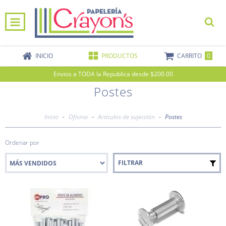
0
INICIO
PRODUCTOS
CARRITO
Envios a TODA la Republica desde $200.00
Postes
Inicio
-
Oficina
-
Artículos de sujección
-
Postes
Ordenar por
FILTRAR