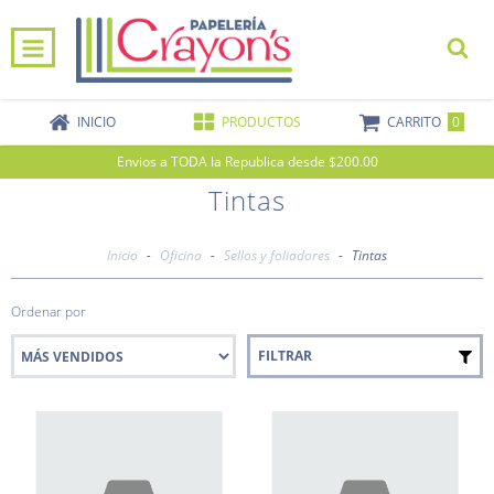
0
INICIO
PRODUCTOS
CARRITO
Envios a TODA la Republica desde $200.00
Tintas
Inicio
-
Oficina
-
Sellos y foliadores
-
Tintas
Ordenar por
FILTRAR