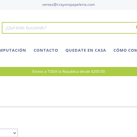
ventas@crayonspapeleria.com
OMPUTACIÓN
CONTACTO
QUEDATE EN CASA
CÓMO CO
Envios a TODA la Republica desde $200.00