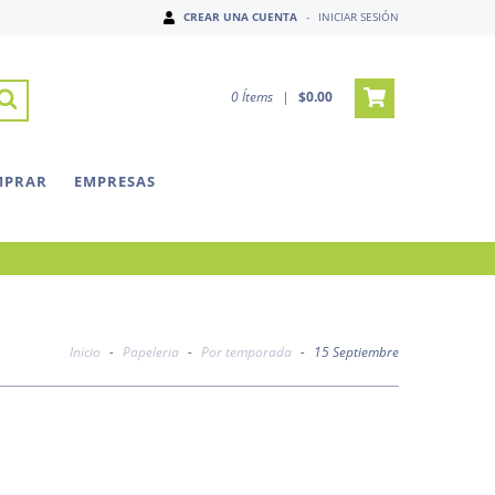
CREAR UNA CUENTA
-
INICIAR SESIÓN
0
Ítems
|
$0.00
MPRAR
EMPRESAS
Inicio
-
Papeleria
-
Por temporada
-
15 Septiembre