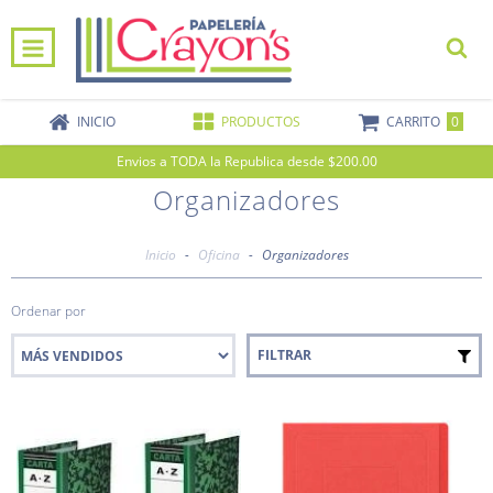
0
INICIO
PRODUCTOS
CARRITO
Envios a TODA la Republica desde $200.00
Organizadores
Inicio
-
Oficina
-
Organizadores
Ordenar por
FILTRAR