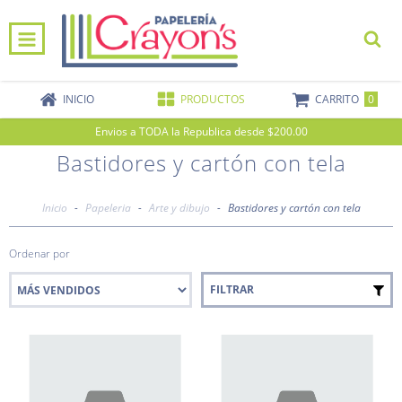
0
INICIO
PRODUCTOS
CARRITO
Envios a TODA la Republica desde $200.00
Bastidores y cartón con tela
Inicio
-
Papeleria
-
Arte y dibujo
-
Bastidores y cartón con tela
Ordenar por
FILTRAR