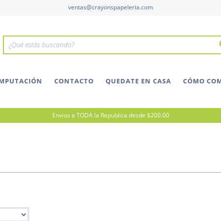
ventas@crayonspapeleria.com
OMPUTACIÓN
CONTACTO
QUEDATE EN CASA
CÓMO CO
Envios a TODA la Republica desde $200.00