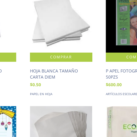
O
HOJA BLANCA TAMAÑO
P APEL FOTOG
CARTA DIEM
50PZS
$0.50
$600.00
PAPEL EN HOJA
ARTÍCULOS ESCOLAR