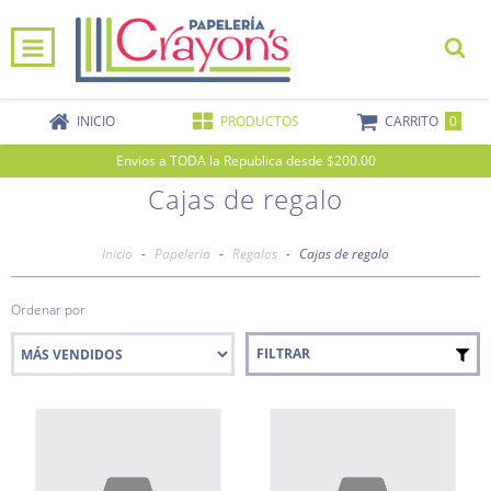
0
INICIO
PRODUCTOS
CARRITO
Envios a TODA la Republica desde $200.00
Cajas de regalo
Inicio
-
Papeleria
-
Regalos
-
Cajas de regalo
Ordenar por
FILTRAR